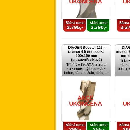
UKONČENA
U
Běžná cena:
Akční cena:
Běžná 
2.795,-
2.390,-
3.37
DIAGER Booster 113 -
DIAG
průměr 6,5 mm; délka
průměr 
100x160 mm
mm (
(pracovní/celková)
Tříbři
Tříbřitý vrták SDS-plus na
<b>ar
<b>armovaný beton</b>,
beton, 
beton, kámen, žulu, cihlu, …
AKCE
UKONČENA
U
Běžná cena:
Akční cena:
Běžná 
298,-
255,-
269