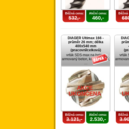
Běžná cena:
Akční cena:
Běžná 
532,-
460,-
680
DIAGER Ultimax 166 -
DIAG
průměr 26 mm; délka
prům
400x540 mm
(pracovní/celková)
(pr
vrták SDS-max na beton,
vrták
armovaný beton, kámen, cihlu,
armovaný
…
AKCE
UKONČENA
U
Běžná cena:
Akční cena:
Běžná 
3.121,-
2.530,-
3.90