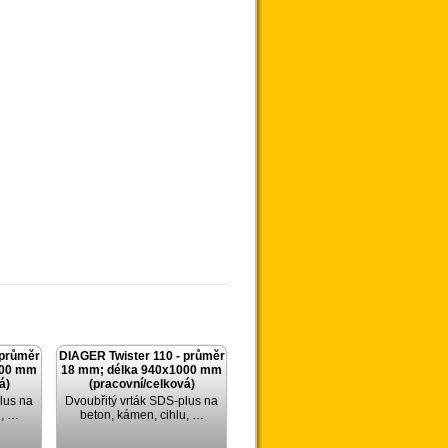
 průměr
DIAGER Twister 110 - průměr
000 mm
18 mm; délka 940x1000 mm
á)
(pracovní/celková)
lus na
Dvoubřitý vrták SDS-plus na
u, …
beton, kámen, cihlu, …