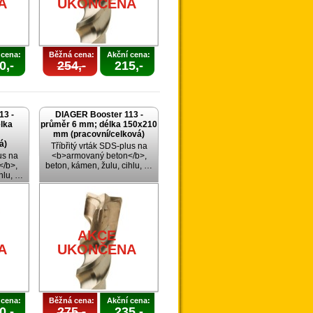
A
UKONČENA
 cena:
Běžná cena:
Akční cena:
0,-
254,-
215,-
13 -
DIAGER Booster 113 -
lka
průměr 6 mm; délka 150x210
mm (pracovní/celková)
á)
Tříbřitý vrták SDS-plus na
us na
<b>armovaný beton</b>,
/b>,
beton, kámen, žulu, cihlu, …
ihlu, …
AKCE
A
UKONČENA
 cena:
Běžná cena:
Akční cena:
0,-
275,-
235,-