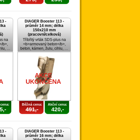
13 -
DIAGER Booster 113 -
lka
průměr 14 mm; délka
150x210 mm
á)
(pracovní/celková)
us na
Tříbřitý vrták SDS-plus na
/b>,
<b>armovaný beton</b>,
ihlu, …
beton, kámen, žulu, cihlu, …
AKCE
A
UKONČENA
 cena:
Běžná cena:
Akční cena:
5,-
491,-
420,-
13 -
DIAGER Booster 113 -
lka
průměr 16 mm; délka