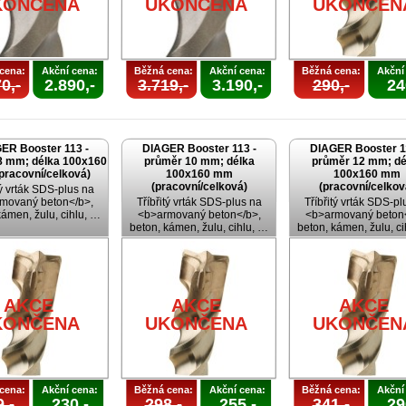
KONČENA
UKONČENA
UKONČEN
cena:
Akční cena:
Běžná cena:
Akční cena:
Běžná cena:
Akční
0,-
2.890,-
3.719,-
3.190,-
290,-
24
ER Booster 113 -
DIAGER Booster 113 -
DIAGER Booster 1
8 mm; délka 100x160
průměr 10 mm; délka
průměr 12 mm; dé
pracovní/celková)
100x160 mm
100x160 mm
(pracovní/celková)
(pracovní/celkov
tý vrták SDS-plus na
movaný beton</b>,
Tříbřitý vrták SDS-plus na
Tříbřitý vrták SDS-pl
kámen, žulu, cihlu, …
<b>armovaný beton</b>,
<b>armovaný beton<
beton, kámen, žulu, cihlu, …
beton, kámen, žulu, c
AKCE
AKCE
AKCE
KONČENA
UKONČENA
UKONČEN
cena:
Akční cena:
Běžná cena:
Akční cena:
Běžná cena:
Akční
,-
230,-
298,-
255,-
341,-
29