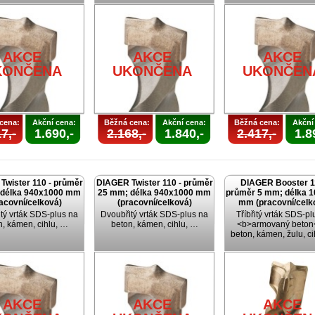
AKCE
AKCE
AKCE
KONČENA
UKONČENA
UKONČEN
cena:
Akční cena:
Běžná cena:
Akční cena:
Běžná cena:
Akční
7,-
1.690,-
2.168,-
1.840,-
2.417,-
1.8
Twister 110 - průměr
DIAGER Twister 110 - průměr
DIAGER Booster 1
 délka 940x1000 mm
25 mm; délka 940x1000 mm
průměr 5 mm; délka 
acovní/celková)
(pracovní/celková)
mm (pracovní/celk
tý vrták SDS-plus na
Dvoubřitý vrták SDS-plus na
Tříbřitý vrták SDS-pl
n, kámen, cihlu, …
beton, kámen, cihlu, …
<b>armovaný beton<
beton, kámen, žulu, c
AKCE
AKCE
AKCE