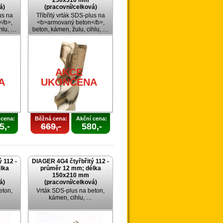
250x310 mm
á)
(pracovní/celková)
us na
Tříbřitý vrták SDS-plus na
/b>,
<b>armovaný beton</b>,
ihlu, …
beton, kámen, žulu, cihlu, …
AKCE
A
UKONČENA
 cena:
Běžná cena:
Akční cena:
5,-
669,-
580,-
 112 -
DIAGER 4G4 čtyřbřitý 112 -
lka
průměr 12 mm; délka
150x210 mm
á)
(pracovní/celková)
eton,
Vrták SDS-plus na beton,
kámen, cihlu, …