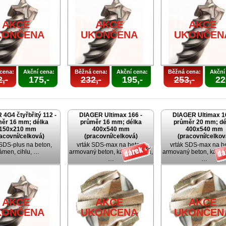
AKCE
AKCE
AKCE
KONČENA
UKONČENA
UKONČEN
cena:
Akční cena:
Běžná cena:
Akční cena:
Běžná cena:
Akční
,-
175,-
232,-
195,-
253,-
22
4G4 čtyřbřitý 112 -
DIAGER Ultimax 166 -
DIAGER Ultimax 1
ěr 16 mm; délka
průměr 16 mm; délka
průměr 20 mm; dé
150x210 mm
400x540 mm
400x540 mm
acovní/celková)
(pracovní/celková)
(pracovní/celkov
 SDS-plus na beton,
vrták SDS-max na beton,
vrták SDS-max na b
ámen, cihlu, …
armovaný beton, kámen, cihlu,
armovaný beton, kámen,
…
…
AKCE
AKCE
AKCE
KONČENA
UKONČENA
UKONČEN