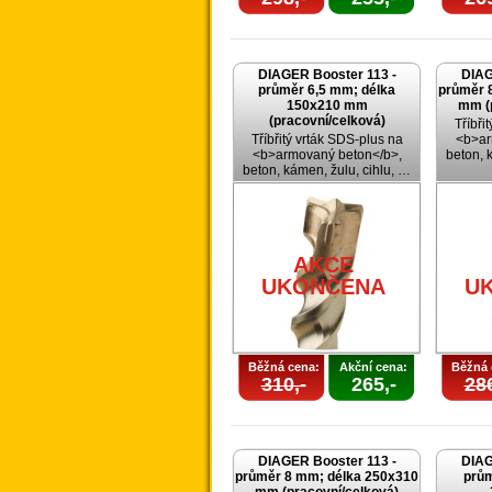
DIAGER Booster 113 -
DIAG
průměr 6,5 mm; délka
průměr 
150x210 mm
mm (
(pracovní/celková)
Tříbři
Tříbřitý vrták SDS-plus na
<b>ar
<b>armovaný beton</b>,
beton, 
beton, kámen, žulu, cihlu, …
AKCE
UKONČENA
U
Běžná cena:
Akční cena:
Běžná 
310,-
265,-
286
DIAGER Booster 113 -
DIAG
průměr 8 mm; délka 250x310
prům