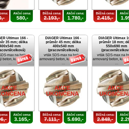
cena:
Akční cena:
Běžná cena:
Akční cena:
Běžná cena:
Akční
,-
580,-
2.193,-
1.780,-
2.415,-
1.9
ER Ultimax 166 -
DIAGER Ultimax 166 -
DIAGER Ultimax 1
ěr 35 mm; délka
průměr 45 mm; délka
průměr 18 mm; dé
400x540 mm
400x540 mm
550x690 mm
acovní/celková)
(pracovní/celková)
(pracovní/celkov
 SDS-max na beton,
vrták SDS-max na beton,
vrták SDS-max na b
 beton, kámen, cihlu,
armovaný beton, kámen, cihlu,
armovaný beton, kámen,
…
…
…
AKCE
AKCE
AKCE
KONČENA
UKONČENA
UKONČEN
cena:
Akční cena:
Běžná cena:
Akční cena:
Běžná cena:
Akční
6,-
3.165,-
7.111,-
5.690,-
2.848,-
2.2