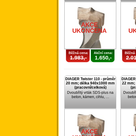
AKCE
UKONČENA
U
Běžná cena:
Akční cena:
Běžná 
1.983,-
1.650,-
2.01
DIAGER Twister 110 - průměr
DIAGER 
20 mm; délka 940x1000 mm
22 mm;
(pracovní/celková)
(pr
Dvoubřitý vrták SDS-plus na
Dvoubři
beton, kámen, cihlu, …
beto
AKCE