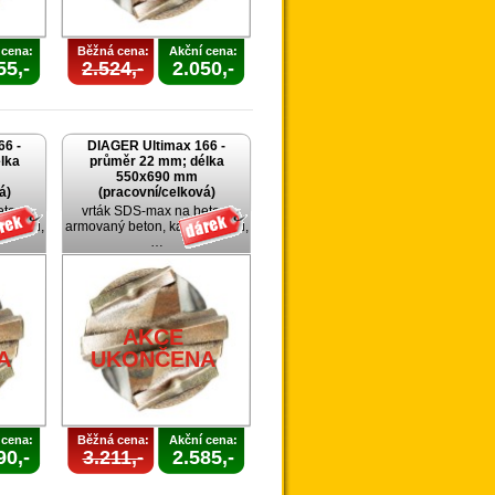
 cena:
Běžná cena:
Akční cena:
55,-
2.524,-
2.050,-
66 -
DIAGER Ultimax 166 -
lka
průměr 22 mm; délka
550x690 mm
á)
(pracovní/celková)
eton,
vrták SDS-max na beton,
 cihlu,
armovaný beton, kámen, cihlu,
…
AKCE
A
UKONČENA
 cena:
Běžná cena:
Akční cena:
90,-
3.211,-
2.585,-