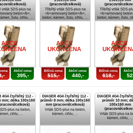
250x310 mm
250x310 mm
250x310 mm
acovní/celková)
(pracovní/celková)
(pracovní/celkov
tý vrták SDS-plus na
Tříbřitý vrták SDS-plus na
Tříbřitý vrták SDS-pl
movaný beton</b>,
<b>armovaný beton</b>,
<b>armovaný beton<
kámen, žulu, cihlu, …
beton, kámen, žulu, cihlu, …
beton, kámen, žulu, c
AKCE
AKCE
AKCE
KONČENA
UKONČENA
UKONČEN
cena:
Akční cena:
Běžná cena:
Akční cena:
Běžná cena:
Akční
,-
395,-
515,-
440,-
618,-
52
4G4 čtyřbřitý 112 -
DIAGER 4G4 čtyřbřitý 112 -
DIAGER 4G4 čtyřbřitý
6 mm; délka 100x160
průměr 8 mm; délka 100x160
průměr 10 mm; dé
pracovní/celková)
mm (pracovní/celková)
100x160 mm
(pracovní/celkov
 SDS-plus na beton,
Vrták SDS-plus na beton,
ámen, cihlu, …
kámen, cihlu, …
Vrták SDS-plus na b
kámen, cihlu, …