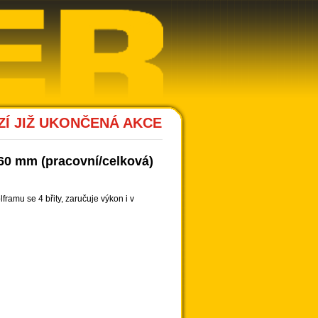
Í JIŽ UKONČENÁ AKCE
60 mm (pracovní/celková)
ramu se 4 břity, zaručuje výkon i v