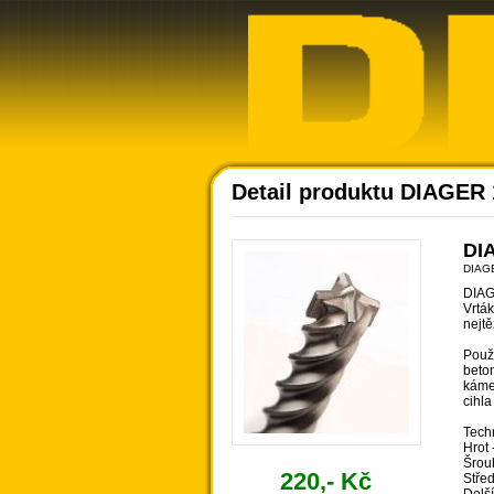
Detail produktu DIAGER
DIA
DIAG
DIAG
Vrták
nejt
Použi
beton
káme
cihla
Tech
Hrot
Šrou
220,- Kč
Střed