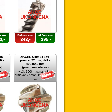
AKCE
A
UKONČENA
 cena:
Běžná cena:
Akční cena:
0,-
343,-
295,-
66 -
DIAGER Ultimax 166 -
lka
průměr 22 mm; délka
400x540 mm
á)
(pracovní/celková)
eton,
vrták SDS-max na beton,
 cihlu,
armovaný beton, kámen, cihlu,
…
AKCE
A
UKONČENA