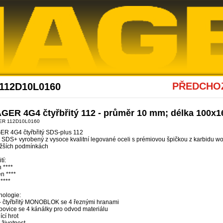
Akce Diager
PŘEDCHOZ
 112D10L0160
GER 4G4 čtyřbřitý 112 - průměr 10 mm; délka 100x1
ER 112D10L0160
ER 4G4 čtyřbřitý SDS-plus 112
 SDS+ vyrobený z vysoce kvalitní legované oceli s prémiovou špičkou z karbidu wolf
ěžších podmínkách
tí:
 ****
n ****
 ****
nologie:
 - čtyřbřitý MONOBLOK se 4 řeznými hranami
bovice se 4 kánálky pro odvod materiálu
ící hrot