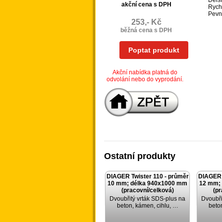
Delší
akční cena s DPH
Rych
Pevn
253,- Kč
běžná cena s DPH
Poptat produkt
Akční nabídka platná do
odvolání nebo do vyprodání.
Ostatní produkty
DIAGER Twister 110 - průměr
DIAGER 
10 mm; délka 940x1000 mm
12 mm;
(pracovní/celková)
(pr
Dvoubřitý vrták SDS-plus na
Dvoubři
beton, kámen, cihlu, …
beto