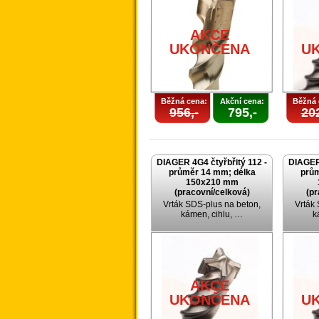
AKCE
UKONČENA
U
Běžná cena:
Akční cena:
Běžná 
956,-
795,-
202
DIAGER 4G4 čtyřbřitý 112 -
DIAGER 
průměr 14 mm; délka
prům
150x210 mm
(pracovní/celková)
(pr
Vrták SDS-plus na beton,
Vrták
kámen, cihlu, …
k
AKCE
UKONČENA
U