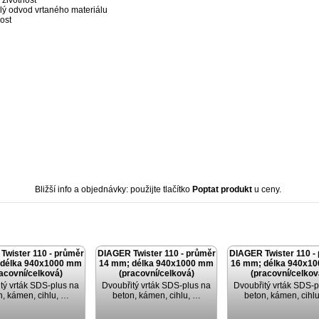
 životnost
lý odvod vrtaného materiálu
ost
Bližší info a objednávky: použijte tlačítko
Poptat produkt
u ceny.
Twister 110 - průměr
DIAGER Twister 110 - průměr
DIAGER Twister 110 -
 délka 940x1000 mm
14 mm; délka 940x1000 mm
16 mm; délka 940x1
acovní/celková)
(pracovní/celková)
(pracovní/celkov
tý vrták SDS-plus na
Dvoubřitý vrták SDS-plus na
Dvoubřitý vrták SDS-p
n, kámen, cihlu, …
beton, kámen, cihlu, …
beton, kámen, cihl