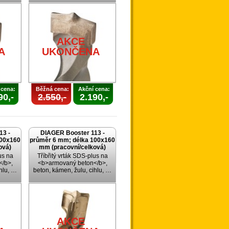
AKCE
A
UKONČENA
 cena:
Běžná cena:
Akční cena:
90,-
2.550,-
2.190,-
13 -
DIAGER Booster 113 -
100x160
průměr 6 mm; délka 100x160
ová)
mm (pracovní/celková)
us na
Tříbřitý vrták SDS-plus na
/b>,
<b>armovaný beton</b>,
ihlu, …
beton, kámen, žulu, cihlu, …
AKCE