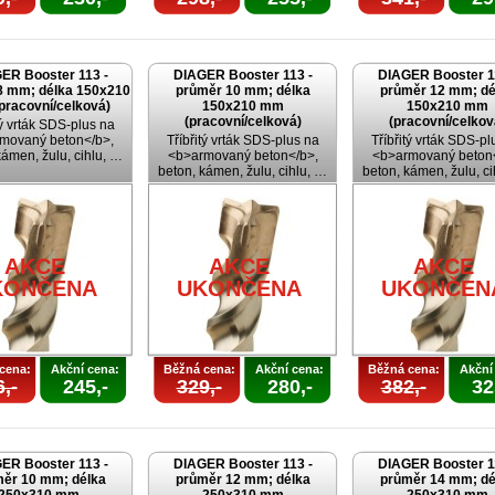
ER Booster 113 -
DIAGER Booster 113 -
DIAGER Booster 1
8 mm; délka 150x210
průměr 10 mm; délka
průměr 12 mm; dé
pracovní/celková)
150x210 mm
150x210 mm
(pracovní/celková)
(pracovní/celkov
tý vrták SDS-plus na
movaný beton</b>,
Tříbřitý vrták SDS-plus na
Tříbřitý vrták SDS-pl
kámen, žulu, cihlu, …
<b>armovaný beton</b>,
<b>armovaný beton<
beton, kámen, žulu, cihlu, …
beton, kámen, žulu, c
AKCE
AKCE
AKCE
KONČENA
UKONČENA
UKONČEN
cena:
Akční cena:
Běžná cena:
Akční cena:
Běžná cena:
Akční
,-
245,-
329,-
280,-
382,-
32
ER Booster 113 -
DIAGER Booster 113 -
DIAGER Booster 1
ěr 10 mm; délka
průměr 12 mm; délka
průměr 14 mm; dé