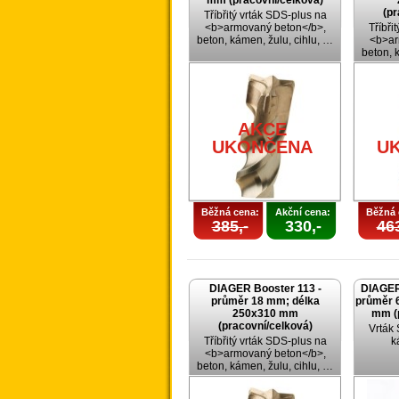
mm (pracovní/celková)
(pr
Tříbřitý vrták SDS-plus na
<b>armovaný beton</b>,
Tříbři
beton, kámen, žulu, cihlu, …
<b>ar
beton, 
AKCE
UKONČENA
U
Běžná cena:
Akční cena:
Běžná 
385,-
330,-
463
DIAGER Booster 113 -
DIAGER 
průměr 18 mm; délka
průměr 
250x310 mm
mm (
(pracovní/celková)
Vrták
Tříbřitý vrták SDS-plus na
k
<b>armovaný beton</b>,
beton, kámen, žulu, cihlu, …