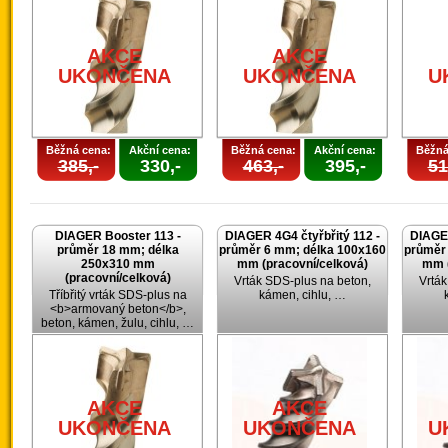
AKCE
AKCE
UKONČENA
UKONČENA
U
Běžná cena:
Akční cena:
Běžná cena:
Akční cena:
Běžná
385,-
330,-
463,-
395,-
51
DIAGER Booster 113 -
DIAGER 4G4 čtyřbřitý 112 -
DIAGER
průměr 18 mm; délka
průměr 6 mm; délka 100x160
průměr
250x310 mm
mm (pracovní/celková)
mm (
(pracovní/celková)
Vrták SDS-plus na beton,
Vrták
Tříbřitý vrták SDS-plus na
kámen, cihlu, …
<b>armovaný beton</b>,
beton, kámen, žulu, cihlu, …
AKCE
AKCE
UKONČENA
UKONČENA
U