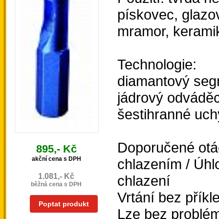
pískovec, glazo
mramor, keramika
Technologie:
diamantový seg
jádrový odváděc
šestihranné uch
Doporučené otá
895,- Kč
akční cena s DPH
chlazením / Úh
1.081,- Kč
chlazení
běžná cena s DPH
Vrtání bez příkl
Poptat produkt
Lze bez problém