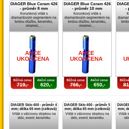
DIAGER Blue Ceram 426
DIAGER Blue Ceram 426
DIAGE
- průměr 8 mm
- průměr 10 mm
-
Korunkový vrták s
Korunkový vrták s
K
diamantovým segmentem na
diamantovým segmentem na
diama
tvrdou dlažbu, keramiku,
tvrdou dlažbu, keramiku,
tvrd
mramor,…
mramor,…
AKCE
AKCE
UKONČENA
UKONČENA
U
Běžná cena:
Akční cena:
Běžná cena:
Akční cena:
Běžná
719,-
620,-
766,-
650,-
81
DIAGER Sklo 400 - průměr 4
DIAGER Sklo 400 - průměr 5
DIAGER
mm; délka 65 mm (celková)
mm; délka 65 mm (celková)
mm; dé
Vrták s válcovou stopkou na
Vrták s válcovou stopkou na
Vrták 
sklo, event. keramiku
sklo, event. keramiku
skl