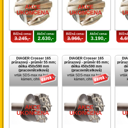
AKCE
AKCE
UKONČENA
UKONČENA
U
Běžná cena:
Akční cena:
Běžná cena:
Akční cena:
Běžná
3.245,-
2.630,-
3.966,-
3.190,-
4.6
DIAGER Crosser 165
DIAGER Crosser 165
DIA
průrazový - průměr 55 mm;
průrazový - průměr 65 mm;
průraz
délka 450x590 mm
délka 450x590 mm
dé
(pracovní/celková)
(pracovní/celková)
(p
vrták SDS-max na beton,
vrták SDS-max na beton,
vrtá
kámen, cihlu, …
kámen, cihlu, …
AKCE
AKCE
UKONČENA
UKONČENA
U