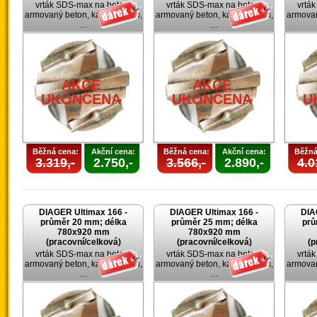
vrták SDS-max na beton,
vrták SDS-max na beton,
vrtá
armovaný beton, kámen, cihlu,
armovaný beton, kámen, cihlu,
armovan
…
…
AKCE
AKCE
UKONČENA
UKONČENA
U
Běžná cena:
Akční cena:
Běžná cena:
Akční cena:
Běžná
3.319,-
2.750,-
3.566,-
2.890,-
4.0
DIAGER Ultimax 166 -
DIAGER Ultimax 166 -
DIA
průměr 20 mm; délka
průměr 25 mm; délka
prů
780x920 mm
780x920 mm
(pracovní/celková)
(pracovní/celková)
(p
vrták SDS-max na beton,
vrták SDS-max na beton,
vrtá
armovaný beton, kámen, cihlu,
armovaný beton, kámen, cihlu,
armovan
…
…