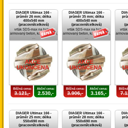
DIAGER Ultimax 166 -
DIAGER Ultimax 166 -
DIA
průměr 26 mm; délka
průměr 35 mm; délka
prů
400x540 mm
400x540 mm
(pracovní/celková)
(pracovní/celková)
(p
vrták SDS-max na beton,
vrták SDS-max na beton,
vrtá
armovaný beton, kámen, cihlu,
armovaný beton, kámen, cihlu,
armovan
…
…
AKCE
AKCE
UKONČENA
UKONČENA
U
Běžná cena:
Akční cena:
Běžná cena:
Akční cena:
Běžná
3.121,-
2.530,-
3.906,-
3.165,-
7.1
DIAGER Ultimax 166 -
DIAGER Ultimax 166 -
DIA
průměr 25 mm; délka
průměr 28 mm; délka
prů
550x690 mm
550x690 mm
(pracovní/celková)
(pracovní/celková)
(p