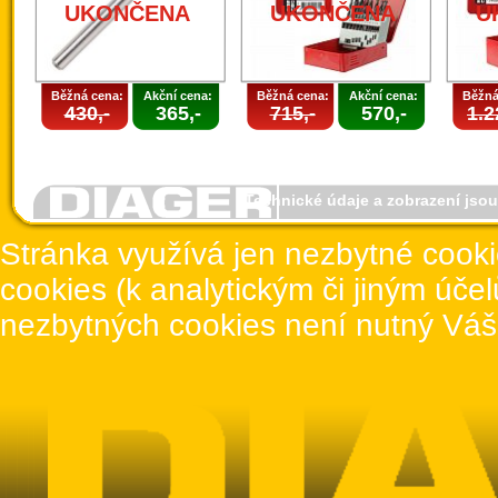
UKONČENA
UKONČENA
U
Běžná cena:
Akční cena:
Běžná cena:
Akční cena:
Běžná
430,-
365,-
715,-
570,-
1.2
Technické údaje a zobrazení jso
Stránka využívá jen nezbytné cook
cookies (k analytickým či jiným úče
nezbytných cookies není nutný Váš