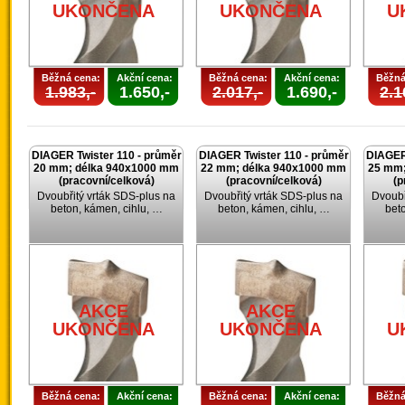
UKONČENA
UKONČENA
U
Běžná cena:
Akční cena:
Běžná cena:
Akční cena:
Běžná
1.983,-
1.650,-
2.017,-
1.690,-
2.1
DIAGER Twister 110 - průměr
DIAGER Twister 110 - průměr
DIAGER 
20 mm; délka 940x1000 mm
22 mm; délka 940x1000 mm
25 mm;
(pracovní/celková)
(pracovní/celková)
(p
Dvoubřitý vrták SDS-plus na
Dvoubřitý vrták SDS-plus na
Dvoubř
beton, kámen, cihlu, …
beton, kámen, cihlu, …
bet
AKCE
AKCE
UKONČENA
UKONČENA
U
Běžná cena:
Akční cena:
Běžná cena:
Akční cena:
Běžná