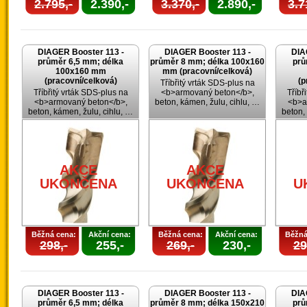
2.795,-
2.390,-
3.370,-
2.890,-
3.7
DIAGER Booster 113 -
DIAGER Booster 113 -
DIA
průměr 6,5 mm; délka
průměr 8 mm; délka 100x160
prů
100x160 mm
mm (pracovní/celková)
(pracovní/celková)
(p
Tříbřitý vrták SDS-plus na
Tříbřitý vrták SDS-plus na
<b>armovaný beton</b>,
Tříbř
<b>armovaný beton</b>,
beton, kámen, žulu, cihlu, …
<b>a
beton, kámen, žulu, cihlu, …
beton,
AKCE
AKCE
UKONČENA
UKONČENA
U
Běžná cena:
Akční cena:
Běžná cena:
Akční cena:
Běžná
298,-
255,-
269,-
230,-
29
DIAGER Booster 113 -
DIAGER Booster 113 -
DIA
průměr 6,5 mm; délka
průměr 8 mm; délka 150x210
prů