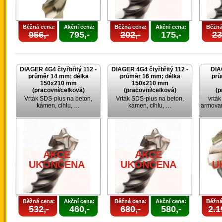
Běžná cena:
Akční cena:
Běžná cena:
Akční cena:
Běžná
956,-
795,-
202,-
175,-
23
DIAGER 4G4 čtyřbřitý 112 -
DIAGER 4G4 čtyřbřitý 112 -
DIA
průměr 14 mm; délka
průměr 16 mm; délka
prů
150x210 mm
150x210 mm
(pracovní/celková)
(pracovní/celková)
(p
Vrták SDS-plus na beton,
Vrták SDS-plus na beton,
vrtá
kámen, cihlu, …
kámen, cihlu, …
armovan
AKCE
AKCE
UKONČENA
UKONČENA
U
Běžná cena:
Akční cena:
Běžná cena:
Akční cena:
Běžná
532,-
460,-
680,-
580,-
2.1