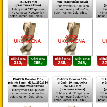
150x210 mm
mm (pracovní/celková)
(pracovní/celková)
(p
Tříbřitý vrták SDS-plus na
Tříbřitý vrták SDS-plus na
<b>armovaný beton</b>,
Tříbř
<b>armovaný beton</b>,
beton, kámen, žulu, cihlu, …
<b>a
beton, kámen, žulu, cihlu, …
beton,
AKCE
AKCE
UKONČENA
UKONČENA
U
Běžná cena:
Akční cena:
Běžná cena:
Akční cena:
Běžná
310,-
265,-
286,-
245,-
32
DIAGER Booster 113 -
DIAGER Booster 113 -
DIA
průměr 8 mm; délka 250x310
průměr 10 mm; délka
prů
mm (pracovní/celková)
250x310 mm
(pracovní/celková)
(p
Tříbřitý vrták SDS-plus na
<b>armovaný beton</b>,
Tříbřitý vrták SDS-plus na
Tříbř
beton, kámen, žulu, cihlu, …
<b>armovaný beton</b>,
<b>a
beton, kámen, žulu, cihlu, …
beton,