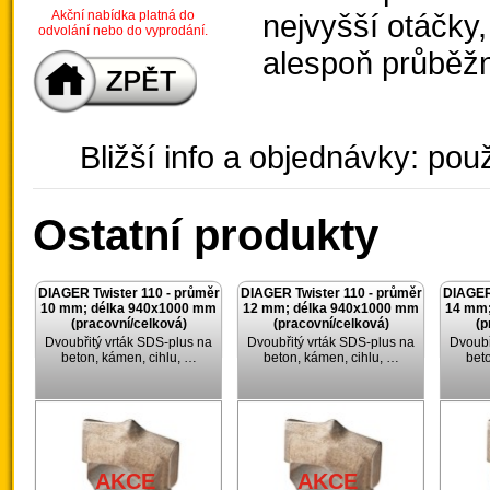
Akční nabídka platná do
nejvyšší otáčky,
odvolání nebo do vyprodání.
alespoň průběž
Bližší info a objednávky: použ
Ostatní produkty
DIAGER Twister 110 - průměr
DIAGER Twister 110 - průměr
DIAGER 
10 mm; délka 940x1000 mm
12 mm; délka 940x1000 mm
14 mm;
(pracovní/celková)
(pracovní/celková)
(p
Dvoubřitý vrták SDS-plus na
Dvoubřitý vrták SDS-plus na
Dvoubř
beton, kámen, cihlu, …
beton, kámen, cihlu, …
bet
AKCE
AKCE