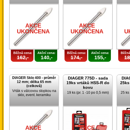
AKCE
AKCE
UKONČENA
UKONČENA
U
Běžná cena:
Akční cena:
Běžná cena:
Akční cena:
Běžná
162,-
140,-
174,-
155,-
18
DIAGER Sklo 400 - průměr
DIAGER 775D - sada
DIA
12 mm; délka 65 mm
19ks vrtáků HSS-R do
25ks
(celková)
kovu
Vrták s válcovou stopkou na
19 ks (pr. 1 -10 po 0,5 mm)
25 ks 
sklo, event. keramiku
AKCE
AKCE