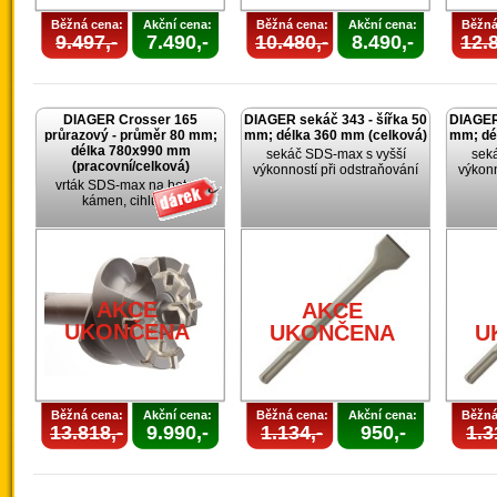
Běžná cena:
Akční cena:
Běžná cena:
Akční cena:
Běžná
9.497,-
7.490,-
10.480,-
8.490,-
12.8
DIAGER Crosser 165
DIAGER sekáč 343 - šířka 50
DIAGER 
průrazový - průměr 80 mm;
mm; délka 360 mm (celková)
mm; dé
délka 780x990 mm
sekáč SDS-max s vyšší
sek
(pracovní/celková)
výkonností při odstraňování
výkonn
vrták SDS-max na beton,
kámen, cihlu, …
AKCE
AKCE
UKONČENA
UKONČENA
U
Běžná cena:
Akční cena:
Běžná cena:
Akční cena:
Běžná
13.818,-
9.990,-
1.134,-
950,-
1.3