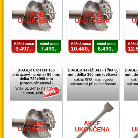
AKCE
AKCE
UKONČENA
UKONČENA
U
Běžná cena:
Akční cena:
Běžná cena:
Akční cena:
Běžná
9.497,-
7.490,-
10.480,-
8.490,-
12.8
DIAGER Crosser 165
DIAGER sekáč 343 - šířka 50
DIAGER 
průrazový - průměr 80 mm;
mm; délka 360 mm (celková)
mm; dé
délka 780x990 mm
sekáč SDS-max s vyšší
sek
(pracovní/celková)
výkonností při odstraňování
výkonn
vrták SDS-max na beton,
kámen, cihlu, …
AKCE
AKCE
UKONČENA
UKONČENA
U