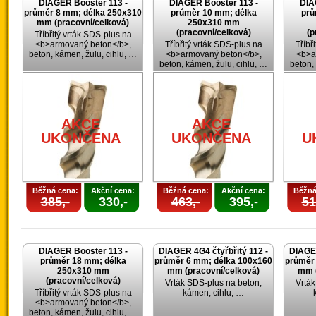
DIAGER Booster 113 -
DIAGER Booster 113 -
DIA
průměr 8 mm; délka 250x310
průměr 10 mm; délka
prů
mm (pracovní/celková)
250x310 mm
(pracovní/celková)
(p
Tříbřitý vrták SDS-plus na
<b>armovaný beton</b>,
Tříbřitý vrták SDS-plus na
Tříbř
beton, kámen, žulu, cihlu, …
<b>armovaný beton</b>,
<b>a
beton, kámen, žulu, cihlu, …
beton,
AKCE
AKCE
UKONČENA
UKONČENA
U
Běžná cena:
Akční cena:
Běžná cena:
Akční cena:
Běžná
385,-
330,-
463,-
395,-
51
DIAGER Booster 113 -
DIAGER 4G4 čtyřbřitý 112 -
DIAGER
průměr 18 mm; délka
průměr 6 mm; délka 100x160
průměr
250x310 mm
mm (pracovní/celková)
mm (
(pracovní/celková)
Vrták SDS-plus na beton,
Vrták
Tříbřitý vrták SDS-plus na
kámen, cihlu, …
<b>armovaný beton</b>,
beton, kámen, žulu, cihlu, …