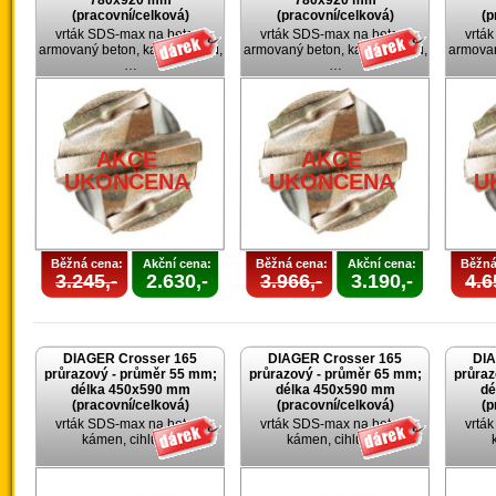
780x920 mm
780x920 mm
(pracovní/celková)
(pracovní/celková)
(p
vrták SDS-max na beton,
vrták SDS-max na beton,
vrtá
armovaný beton, kámen, cihlu,
armovaný beton, kámen, cihlu,
armovan
…
…
AKCE
AKCE
UKONČENA
UKONČENA
U
Běžná cena:
Akční cena:
Běžná cena:
Akční cena:
Běžná
3.245,-
2.630,-
3.966,-
3.190,-
4.6
DIAGER Crosser 165
DIAGER Crosser 165
DIA
průrazový - průměr 55 mm;
průrazový - průměr 65 mm;
průraz
délka 450x590 mm
délka 450x590 mm
dé
(pracovní/celková)
(pracovní/celková)
(p
vrták SDS-max na beton,
vrták SDS-max na beton,
vrtá
kámen, cihlu, …
kámen, cihlu, …