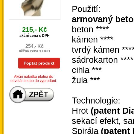
Použití:
armovaný bet
beton ****
215,- Kč
akční cena s DPH
kámen ****
254,- Kč
tvrdý kámen ***
běžná cena s DPH
sádrokarton ****
Poptat produkt
cihla ***
Akční nabídka platná do
žula ***
odvolání nebo do vyprodání.
Technologie:
Hrot
(patent Di
sekací efekt, s
Spirála
(patent 