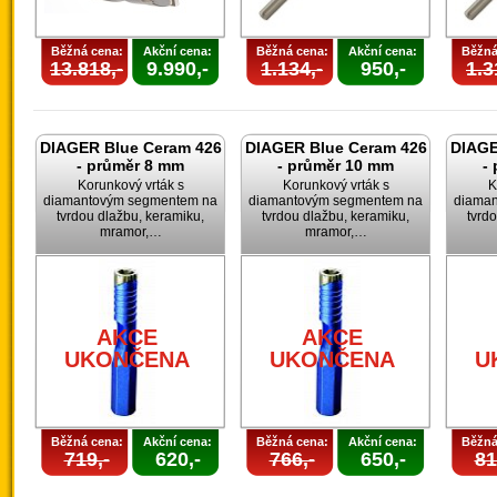
Běžná cena:
Akční cena:
Běžná cena:
Akční cena:
Běžná
13.818,-
9.990,-
1.134,-
950,-
1.3
DIAGER Blue Ceram 426
DIAGER Blue Ceram 426
DIAGE
- průměr 8 mm
- průměr 10 mm
-
Korunkový vrták s
Korunkový vrták s
K
diamantovým segmentem na
diamantovým segmentem na
diama
tvrdou dlažbu, keramiku,
tvrdou dlažbu, keramiku,
tvrd
mramor,…
mramor,…
AKCE
AKCE
UKONČENA
UKONČENA
U
Běžná cena:
Akční cena:
Běžná cena:
Akční cena:
Běžná
719,-
620,-
766,-
650,-
81