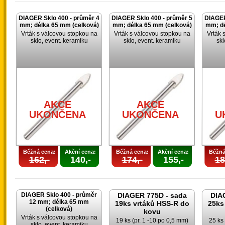
DIAGER Sklo 400 - průměr 4
DIAGER Sklo 400 - průměr 5
DIAGER
mm; délka 65 mm (celková)
mm; délka 65 mm (celková)
mm; dé
Vrták s válcovou stopkou na
Vrták s válcovou stopkou na
Vrták 
sklo, event. keramiku
sklo, event. keramiku
skl
AKCE
AKCE
UKONČENA
UKONČENA
U
Běžná cena:
Akční cena:
Běžná cena:
Akční cena:
Běžná
162,-
140,-
174,-
155,-
18
DIAGER Sklo 400 - průměr
DIAGER 775D - sada
DIA
12 mm; délka 65 mm
19ks vrtáků HSS-R do
25ks
(celková)
kovu
Vrták s válcovou stopkou na
19 ks (pr. 1 -10 po 0,5 mm)
25 ks 
sklo, event. keramiku