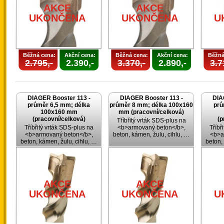
AKCE
AKCE
UKONČENA
UKONČENA
U
Běžná cena:
Akční cena:
Běžná cena:
Akční cena:
Běžná
2.795,-
2.390,-
3.370,-
2.890,-
3.7
DIAGER Booster 113 -
DIAGER Booster 113 -
DIA
průměr 6,5 mm; délka
průměr 8 mm; délka 100x160
prů
100x160 mm
mm (pracovní/celková)
(pracovní/celková)
(p
Tříbřitý vrták SDS-plus na
Tříbřitý vrták SDS-plus na
<b>armovaný beton</b>,
Tříbř
<b>armovaný beton</b>,
beton, kámen, žulu, cihlu, …
<b>a
beton, kámen, žulu, cihlu, …
beton,
AKCE
AKCE
UKONČENA
UKONČENA
U