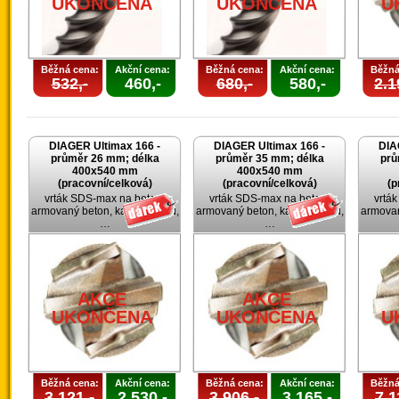
UKONČENA
UKONČENA
U
Běžná cena:
Akční cena:
Běžná cena:
Akční cena:
Běžná
532,-
460,-
680,-
580,-
2.1
DIAGER Ultimax 166 -
DIAGER Ultimax 166 -
DIA
průměr 26 mm; délka
průměr 35 mm; délka
prů
400x540 mm
400x540 mm
(pracovní/celková)
(pracovní/celková)
(p
vrták SDS-max na beton,
vrták SDS-max na beton,
vrtá
armovaný beton, kámen, cihlu,
armovaný beton, kámen, cihlu,
armovan
…
…
AKCE
AKCE
UKONČENA
UKONČENA
U
Běžná cena:
Akční cena:
Běžná cena:
Akční cena:
Běžná
3.121,-
2.530,-
3.906,-
3.165,-
7.1