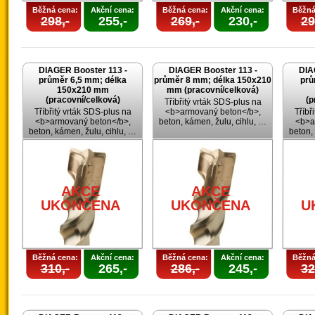
Běžná cena:
Akční cena:
Běžná cena:
Akční cena:
Běžná
298,-
255,-
269,-
230,-
29
DIAGER Booster 113 -
DIAGER Booster 113 -
DIA
průměr 6,5 mm; délka
průměr 8 mm; délka 150x210
prů
150x210 mm
mm (pracovní/celková)
(pracovní/celková)
(p
Tříbřitý vrták SDS-plus na
Tříbřitý vrták SDS-plus na
<b>armovaný beton</b>,
Tříbř
<b>armovaný beton</b>,
beton, kámen, žulu, cihlu, …
<b>a
beton, kámen, žulu, cihlu, …
beton,
AKCE
AKCE
UKONČENA
UKONČENA
U
Běžná cena:
Akční cena:
Běžná cena:
Akční cena:
Běžná
310,-
265,-
286,-
245,-
32