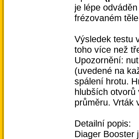
je lépe odvádě
frézovaném těle
Výsledek testu 
toho více než tř
Upozornění: nu
(uvedené na kaž
spálení hrotu. Hr
hlubších otvorů
průměru. Vrták 
Detailní popis:
Diager Booster j