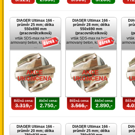
DIAGER Ultimax 166 -
DIAGER Ultimax 166 -
DIA
průměr 25 mm; délka
průměr 28 mm; délka
prů
550x690 mm
550x690 mm
(pracovní/celková)
(pracovní/celková)
(p
vrták SDS-max na beton,
vrták SDS-max na beton,
vrtá
armovaný beton, kámen, cihlu,
armovaný beton, kámen, cihlu,
armovan
…
…
AKCE
AKCE
UKONČENA
UKONČENA
U
Běžná cena:
Akční cena:
Běžná cena:
Akční cena:
Běžná
3.319,-
2.750,-
3.566,-
2.890,-
4.0
DIAGER Ultimax 166 -
DIAGER Ultimax 166 -
DIA
průměr 20 mm; délka
průměr 25 mm; délka
prů