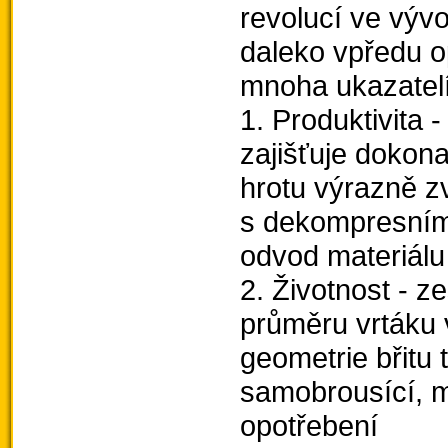
revolucí ve vývo
daleko vpředu o
mnoha ukazatel
1. Produktivita 
zajišťuje dokona
hrotu výrazně zv
s dekompresními 
odvod materiálu 
2. Životnost - z
průměru vrtáku 
geometrie břitu
samobrousící, m
opotřebení