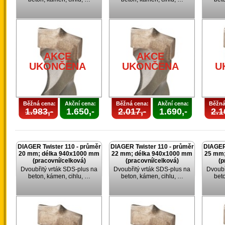
AKCE
AKCE
UKONČENA
UKONČENA
U
Běžná cena:
Akční cena:
Běžná cena:
Akční cena:
Běžná
1.983,-
1.650,-
2.017,-
1.690,-
2.1
DIAGER Twister 110 - průměr
DIAGER Twister 110 - průměr
DIAGER 
20 mm; délka 940x1000 mm
22 mm; délka 940x1000 mm
25 mm;
(pracovní/celková)
(pracovní/celková)
(p
Dvoubřitý vrták SDS-plus na
Dvoubřitý vrták SDS-plus na
Dvoubř
beton, kámen, cihlu, …
beton, kámen, cihlu, …
bet