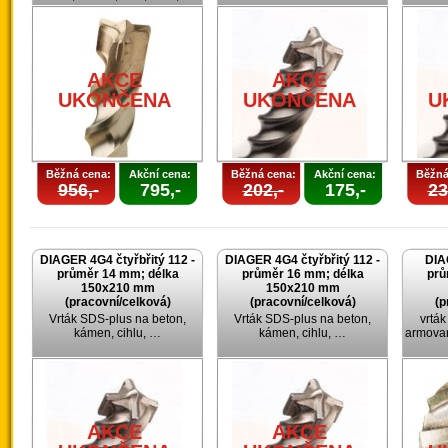
AKCE
AKCE
UKONČENA
UKONČENA
U
Běžná cena:
Akční cena:
Běžná cena:
Akční cena:
Běžná
956,-
795,-
202,-
175,-
23
DIAGER 4G4 čtyřbřitý 112 -
DIAGER 4G4 čtyřbřitý 112 -
DIA
průměr 14 mm; délka
průměr 16 mm; délka
prů
150x210 mm
150x210 mm
(pracovní/celková)
(pracovní/celková)
(p
Vrták SDS-plus na beton,
Vrták SDS-plus na beton,
vrtá
kámen, cihlu, …
kámen, cihlu, …
armovan
AKCE
AKCE