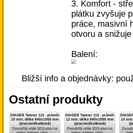
3. Komfort - stř
plátku zvyšuje 
práce, masivní h
otvoru a snižuje
Balení:
Bližší info a objednávky: použ
Ostatní produkty
DIAGER Twister 110 - průměr
DIAGER Twister 110 - průměr
DIAGER 
10 mm; délka 940x1000 mm
12 mm; délka 940x1000 mm
14 mm;
(pracovní/celková)
(pracovní/celková)
(p
Dvoubřitý vrták SDS-plus na
Dvoubřitý vrták SDS-plus na
Dvoubř
beton, kámen, cihlu, …
beton, kámen, cihlu, …
bet