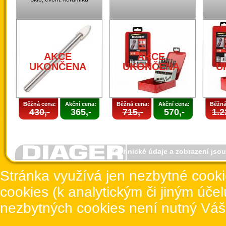
AKCE
AKCE
UKONČENA
UKONČENA
U
Běžná cena:
Akční cena:
Běžná cena:
Akční cena:
Běžná
430,-
365,-
715,-
570,-
1.2
Technické údaje a zobrazení jso
Stránka využívá jen nezbytné cook
cookies (k analytickým či jiným úče
nezbytných cookies není nutný Váš