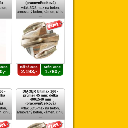
á)
(pracovní/celková)
eton,
vrták SDS-max na beton,
armovaný beton, kámen, cihlu,
…
 cena:
Běžná cena:
Akční cena:
0,-
2.193,-
1.780,-
66 -
DIAGER Ultimax 166 -
lka
průměr 45 mm; délka
400x540 mm
á)
(pracovní/celková)
eton,
vrták SDS-max na beton,
 cihlu,
armovaný beton, kámen, cihlu,
…