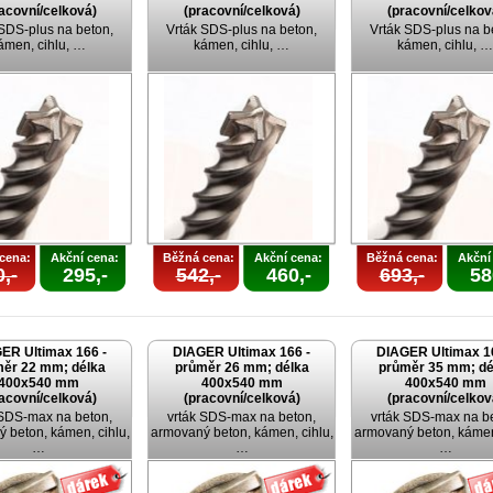
acovní/celková)
(pracovní/celková)
(pracovní/celkov
 SDS-plus na beton,
Vrták SDS-plus na beton,
Vrták SDS-plus na b
ámen, cihlu, …
kámen, cihlu, …
kámen, cihlu, …
cena:
Akční cena:
Běžná cena:
Akční cena:
Běžná cena:
Akční
,-
295,-
542,-
460,-
693,-
58
ER Ultimax 166 -
DIAGER Ultimax 166 -
DIAGER Ultimax 1
ěr 22 mm; délka
průměr 26 mm; délka
průměr 35 mm; dé
400x540 mm
400x540 mm
400x540 mm
acovní/celková)
(pracovní/celková)
(pracovní/celkov
 SDS-max na beton,
vrták SDS-max na beton,
vrták SDS-max na b
 beton, kámen, cihlu,
armovaný beton, kámen, cihlu,
armovaný beton, kámen,
…
…
…