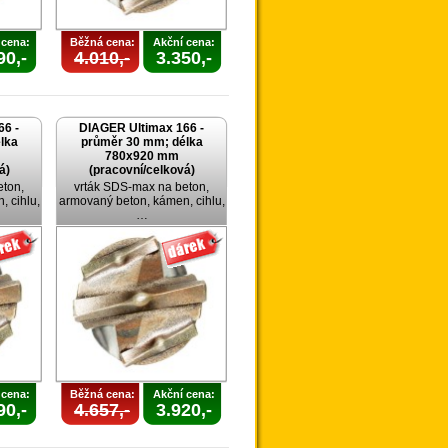
 cena:
Běžná cena:
Akční cena:
90,-
4.010,-
3.350,-
66 -
DIAGER Ultimax 166 -
lka
průměr 30 mm; délka
780x920 mm
á)
(pracovní/celková)
eton,
vrták SDS-max na beton,
 cihlu,
armovaný beton, kámen, cihlu,
…
 cena:
Běžná cena:
Akční cena:
90,-
4.657,-
3.920,-