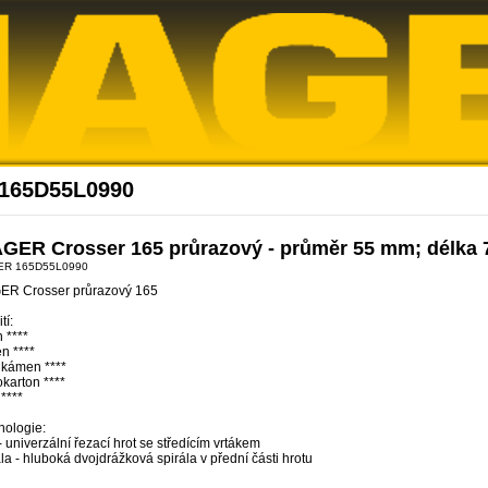
Akce Diager
 165D55L0990
GER Crosser 165 průrazový - průměr 55 mm; délka 
ER 165D55L0990
ER Crosser průrazový 165
tí:
 ****
n ****
 kámen ****
karton ****
 ****
nologie:
- univerzální řezací hrot se středícím vrtákem
la - hluboká dvojdrážková spirála v přední části hrotu