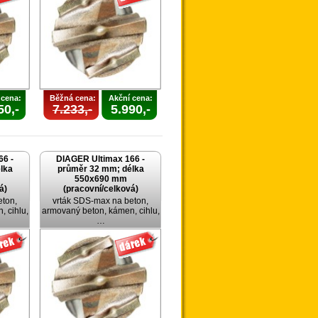
 cena:
Běžná cena:
Akční cena:
50,-
7.233,-
5.990,-
66 -
DIAGER Ultimax 166 -
lka
průměr 32 mm; délka
550x690 mm
á)
(pracovní/celková)
eton,
vrták SDS-max na beton,
 cihlu,
armovaný beton, kámen, cihlu,
…