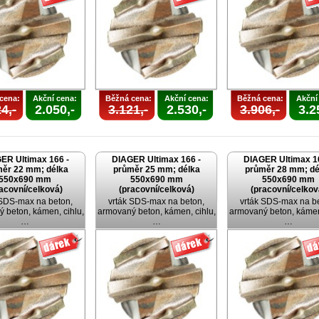
cena:
Akční cena:
Běžná cena:
Akční cena:
Běžná cena:
Akční
4,-
2.050,-
3.121,-
2.530,-
3.906,-
3.2
ER Ultimax 166 -
DIAGER Ultimax 166 -
DIAGER Ultimax 1
ěr 22 mm; délka
průměr 25 mm; délka
průměr 28 mm; dé
550x690 mm
550x690 mm
550x690 mm
acovní/celková)
(pracovní/celková)
(pracovní/celkov
 SDS-max na beton,
vrták SDS-max na beton,
vrták SDS-max na b
 beton, kámen, cihlu,
armovaný beton, kámen, cihlu,
armovaný beton, kámen,
…
…
…