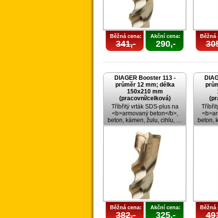
Běžná cena:
Akční cena:
Běžná 
341,-
290,-
305
DIAGER Booster 113 -
DIAG
průměr 12 mm; délka
prům
150x210 mm
(pracovní/celková)
(pr
Tříbřitý vrták SDS-plus na
Tříbři
<b>armovaný beton</b>,
<b>ar
beton, kámen, žulu, cihlu, …
beton, 
Běžná cena:
Akční cena:
Běžná 
382,-
325,-
491