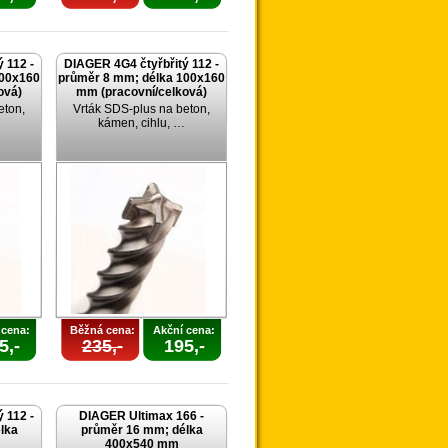
 112 -
DIAGER 4G4 čtyřbřitý 112 -
100x160
průměr 8 mm; délka 100x160
ová)
mm (pracovní/celková)
eton,
Vrták SDS-plus na beton,
kámen, cihlu, …
 cena:
Běžná cena:
Akční cena:
5,-
235,-
195,-
 112 -
DIAGER Ultimax 166 -
lka
průměr 16 mm; délka
400x540 mm