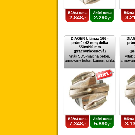
Běžná cena:
Akční cena:
Běžná 
2.848,-
2.290,-
3.21
DIAGER Ultimax 166 -
DIAG
průměr 42 mm; délka
prům
550x690 mm
(pracovní/celková)
(pr
vrták SDS-max na beton,
vrták
armovaný beton, kámen, cihlu,
armovaný
…
Běžná cena:
Akční cena:
Běžná 
7.348,-
5.890,-
3.13