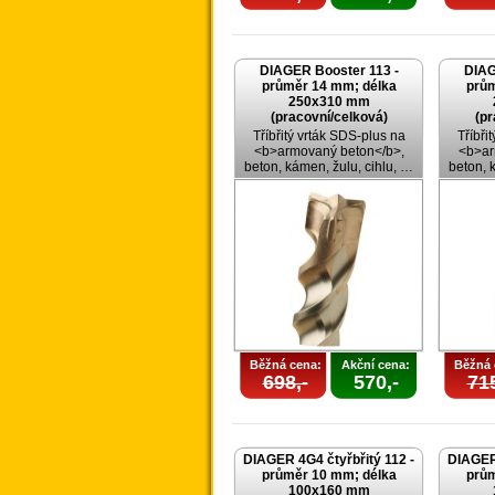
DIAGER Booster 113 -
DIAG
průměr 14 mm; délka
prům
250x310 mm
(pracovní/celková)
(pr
Tříbřitý vrták SDS-plus na
Tříbři
<b>armovaný beton</b>,
<b>ar
beton, kámen, žulu, cihlu, …
beton, 
Běžná cena:
Akční cena:
Běžná 
698,-
570,-
715
DIAGER 4G4 čtyřbřitý 112 -
DIAGER 
průměr 10 mm; délka
prům
100x160 mm