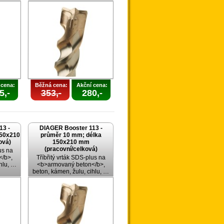
 cena:
Běžná cena:
Akční cena:
5,-
353,-
280,-
13 -
DIAGER Booster 113 -
150x210
průměr 10 mm; délka
ová)
150x210 mm
(pracovní/celková)
us na
/b>,
Tříbřitý vrták SDS-plus na
ihlu, …
<b>armovaný beton</b>,
beton, kámen, žulu, cihlu, …