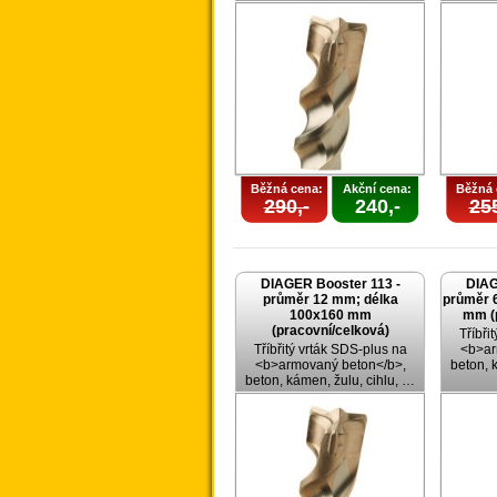
Běžná cena:
Akční cena:
Běžná 
290,-
240,-
255
DIAGER Booster 113 -
DIAG
průměr 12 mm; délka
průměr 
100x160 mm
mm (
(pracovní/celková)
Tříbři
Tříbřitý vrták SDS-plus na
<b>ar
<b>armovaný beton</b>,
beton, 
beton, kámen, žulu, cihlu, …