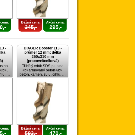
 cena:
Běžná cena:
Akční cena:
0,-
345,-
295,-
13 -
DIAGER Booster 113 -
lka
průměr 12 mm; délka
250x310 mm
á)
(pracovní/celková)
us na
Tříbřitý vrták SDS-plus na
/b>,
<b>armovaný beton</b>,
ihlu, …
beton, kámen, žulu, cihlu, …
 cena:
Běžná cena:
Akční cena:
5,-
593,-
470,-