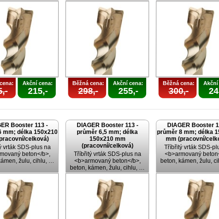
cena:
Akční cena:
Běžná cena:
Akční cena:
Běžná cena:
Akční
,-
215,-
298,-
255,-
300,-
24
ER Booster 113 -
DIAGER Booster 113 -
DIAGER Booster 1
6 mm; délka 150x210
průměr 6,5 mm; délka
průměr 8 mm; délka 
pracovní/celková)
150x210 mm
mm (pracovní/celk
(pracovní/celková)
tý vrták SDS-plus na
Tříbřitý vrták SDS-pl
movaný beton</b>,
Tříbřitý vrták SDS-plus na
<b>armovaný beton<
kámen, žulu, cihlu, …
<b>armovaný beton</b>,
beton, kámen, žulu, c
beton, kámen, žulu, cihlu, …