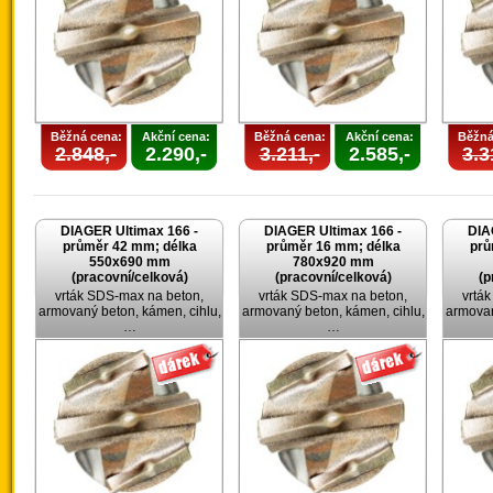
Běžná cena:
Akční cena:
Běžná cena:
Akční cena:
Běžná
2.848,-
2.290,-
3.211,-
2.585,-
3.3
DIAGER Ultimax 166 -
DIAGER Ultimax 166 -
DIA
průměr 42 mm; délka
průměr 16 mm; délka
prů
550x690 mm
780x920 mm
(pracovní/celková)
(pracovní/celková)
(p
vrták SDS-max na beton,
vrták SDS-max na beton,
vrtá
armovaný beton, kámen, cihlu,
armovaný beton, kámen, cihlu,
armovan
…
…