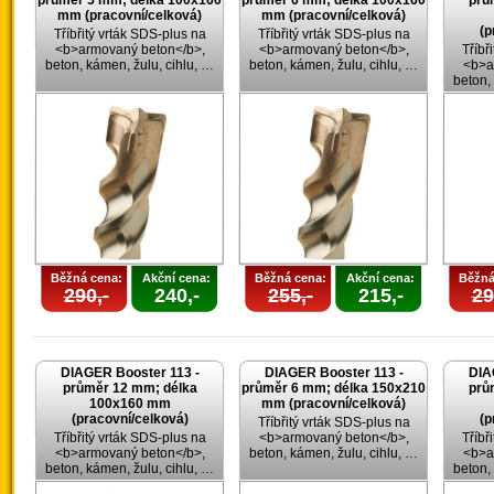
průměr 5 mm; délka 100x160
průměr 6 mm; délka 100x160
prů
mm (pracovní/celková)
mm (pracovní/celková)
(p
Tříbřitý vrták SDS-plus na
Tříbřitý vrták SDS-plus na
<b>armovaný beton</b>,
<b>armovaný beton</b>,
Tříbř
beton, kámen, žulu, cihlu, …
beton, kámen, žulu, cihlu, …
<b>a
beton,
Běžná cena:
Akční cena:
Běžná cena:
Akční cena:
Běžná
290,-
240,-
255,-
215,-
29
DIAGER Booster 113 -
DIAGER Booster 113 -
DIA
průměr 12 mm; délka
průměr 6 mm; délka 150x210
prů
100x160 mm
mm (pracovní/celková)
(pracovní/celková)
(p
Tříbřitý vrták SDS-plus na
Tříbřitý vrták SDS-plus na
<b>armovaný beton</b>,
Tříbř
<b>armovaný beton</b>,
beton, kámen, žulu, cihlu, …
<b>a
beton, kámen, žulu, cihlu, …
beton,