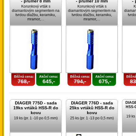
- průměr 8 mm
- průměr 10 mm
-
Korunkový vrták s
Korunkový vrták s
K
diamantovým segmentem na
diamantovým segmentem na
diama
tvrdou dlažbu, keramiku,
tvrdou dlažbu, keramiku,
tvrd
mramor,…
mramor,…
Běžná cena:
Akční cena:
Běžná cena:
Akční cena:
Běžná
768,-
645,-
794,-
675,-
83
DIAGER 775D - sada
DIAGER 776D - sada
DIAGE
HSS-G
19ks vrtáků HSS-R do
25ks vrtáků HSS-R do
kovu
kovu
19 ks 
19 ks (pr. 1 -10 po 0,5 mm)
25 ks (pr. 1 -13 po 0,5 mm)