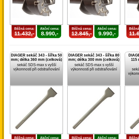
Běžná cena:
Akční cena:
Běžná cena:
Akční cena:
Běžná
11.432,-
8.990,-
12.845,-
9.990,-
11.6
DIAGER sekáč 343 - šířka 50
DIAGER sekáč 343 - šířka 80
DIAGE
mm; délka 360 mm (celková)
mm; délka 300 mm (celková)
115 
sekáč SDS-max s vyšší
sekáč SDS-max s vyšší
výkonností při odstraňování
výkonností při odstraňování
sek
výkonn
Běžná cena:
Akční cena:
Běžná cena:
Akční cena:
Běžná