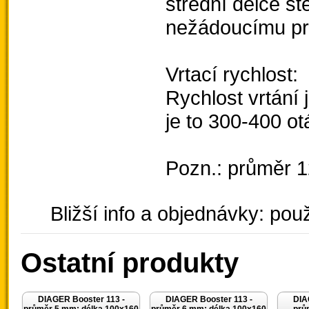
střední délce st
nežádoucímu pr
Vrtací rychlost:
Rychlost vrtání
je to 300-400 o
Pozn.: průměr 12
Bližší info a objednávky: použ
Ostatní produkty
DIAGER Booster 113 -
DIAGER Booster 113 -
DIA