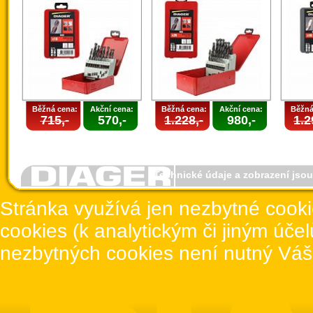
Běžná cena:
Akční cena:
Běžná cena:
Akční cena:
Běžná
715,-
570,-
1.228,-
980,-
1.2
Technické údaje a zobrazení jso
Stránka využívá jen nezbytné cook
cookies (k analytickým či jiným úče
nezbytných cookies není nutný Váš