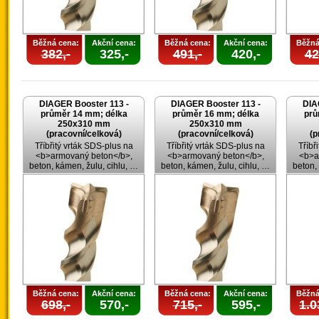
Běžná cena:
Akční cena:
Běžná cena:
Akční cena:
Běžná
382,-
325,-
491,-
420,-
42
DIAGER Booster 113 -
DIAGER Booster 113 -
DIA
průměr 14 mm; délka
průměr 16 mm; délka
prů
250x310 mm
250x310 mm
(pracovní/celková)
(pracovní/celková)
(p
Tříbřitý vrták SDS-plus na
Tříbřitý vrták SDS-plus na
Tříbř
<b>armovaný beton</b>,
<b>armovaný beton</b>,
<b>a
beton, kámen, žulu, cihlu, …
beton, kámen, žulu, cihlu, …
beton,
Běžná cena:
Akční cena:
Běžná cena:
Akční cena:
Běžná
698,-
570,-
715,-
595,-
1.0