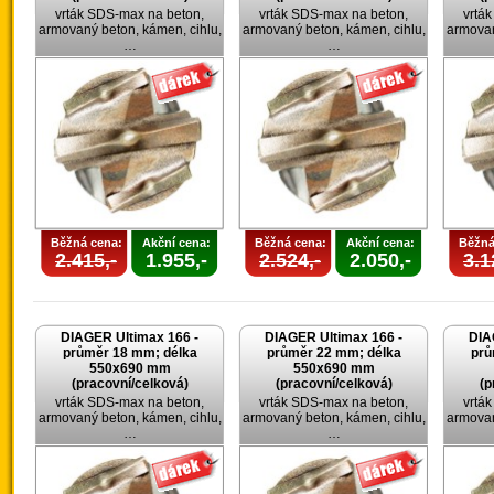
vrták SDS-max na beton,
vrták SDS-max na beton,
vrtá
armovaný beton, kámen, cihlu,
armovaný beton, kámen, cihlu,
armovan
…
…
Běžná cena:
Akční cena:
Běžná cena:
Akční cena:
Běžná
2.415,-
1.955,-
2.524,-
2.050,-
3.1
DIAGER Ultimax 166 -
DIAGER Ultimax 166 -
DIA
průměr 18 mm; délka
průměr 22 mm; délka
prů
550x690 mm
550x690 mm
(pracovní/celková)
(pracovní/celková)
(p
vrták SDS-max na beton,
vrták SDS-max na beton,
vrtá
armovaný beton, kámen, cihlu,
armovaný beton, kámen, cihlu,
armovan
…
…