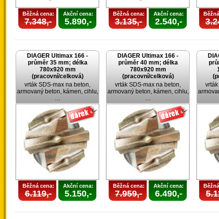
Běžná cena:
Akční cena:
Běžná cena:
Akční cena:
Běžná
7.348,-
5.890,-
3.135,-
2.540,-
3.2
DIAGER Ultimax 166 -
DIAGER Ultimax 166 -
DIA
průměr 35 mm; délka
průměr 40 mm; délka
prů
780x920 mm
780x920 mm
(pracovní/celková)
(pracovní/celková)
(p
vrták SDS-max na beton,
vrták SDS-max na beton,
vrtá
armovaný beton, kámen, cihlu,
armovaný beton, kámen, cihlu,
armovan
…
…
Běžná cena:
Akční cena:
Běžná cena:
Akční cena:
Běžná
6.119,-
5.150,-
7.959,-
6.490,-
5.1