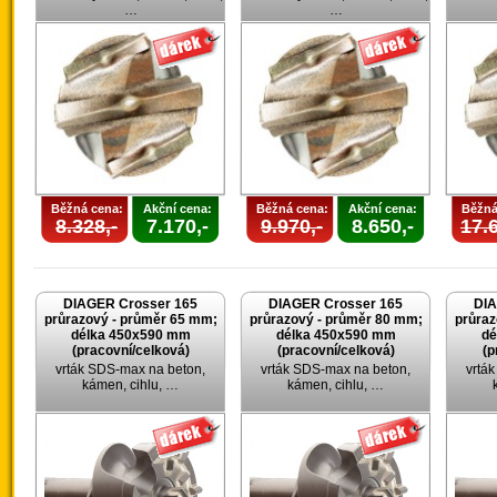
…
…
Běžná cena:
Akční cena:
Běžná cena:
Akční cena:
Běžná
8.328,-
7.170,-
9.970,-
8.650,-
17.6
DIAGER Crosser 165
DIAGER Crosser 165
DIA
průrazový - průměr 65 mm;
průrazový - průměr 80 mm;
průraz
délka 450x590 mm
délka 450x590 mm
dé
(pracovní/celková)
(pracovní/celková)
(p
vrták SDS-max na beton,
vrták SDS-max na beton,
vrtá
kámen, cihlu, …
kámen, cihlu, …