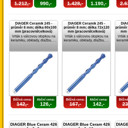
1.212,-
990,-
1.428,-
1.190,-
2.6
DIAGER Ceramik 245 -
DIAGER Ceramik 245 -
DIA
průměr 6 mm; délka 60x100
průměr 8 mm; délka 72x120
průměr
mm (pracovní/celková)
mm (pracovní/celková)
mm (
Vrták s válcovou stopkou na
Vrták s válcovou stopkou na
Vrták 
keramiku, obklady, dlažbu, …
keramiku, obklady, dlažbu, …
keramik
Běžná cena:
Akční cena:
Běžná cena:
Akční cena:
Běžná
142,-
126,-
167,-
142,-
23
DIAGER Blue Ceram 426
DIAGER Blue Ceram 426
DIAGE