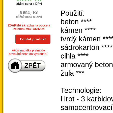
akční cena s DPH
Použití:
6.694,- Kč
běžná cena s DPH
beton ****
ZDARMA škrabka na ovoce a
kámen ****
zeleninu VICTORINOX
tvrdý kámen ***
Poptat produkt
sádrokarton ****
Akční nabídka platná do
cihla ****
odvolání nebo do vyprodání.
armovaný beton 
žula ***
Technologie:
Hrot - 3 karbido
samocentrovací 