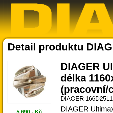
Ak
Detail produktu DIA
DIAGER Ul
délka 116
(pracovní/
DIAGER 166D25L1
DIAGER Ultima
5.690,- Kč