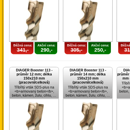
Běžná cena:
Akční cena:
Běžná cena:
Akční cena:
Běžná
341,-
290,-
305,-
250,-
31
DIAGER Booster 113 -
DIAGER Booster 113 -
DIA
průměr 12 mm; délka
průměr 14 mm; délka
průměr
150x210 mm
150x210 mm
mm (
(pracovní/celková)
(pracovní/celková)
Tříbř
Tříbřitý vrták SDS-plus na
Tříbřitý vrták SDS-plus na
<b>a
<b>armovaný beton</b>,
<b>armovaný beton</b>,
beton,
beton, kámen, žulu, cihlu, …
beton, kámen, žulu, cihlu, …