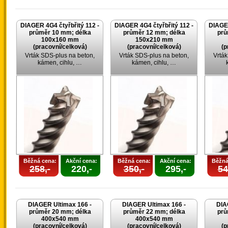
DIAGER 4G4 čtyřbřitý 112 -
DIAGER 4G4 čtyřbřitý 112 -
DIAGER
průměr 10 mm; délka
průměr 12 mm; délka
prů
100x160 mm
150x210 mm
(pracovní/celková)
(pracovní/celková)
(p
Vrták SDS-plus na beton,
Vrták SDS-plus na beton,
Vrták
kámen, cihlu, …
kámen, cihlu, …
Běžná cena:
Akční cena:
Běžná cena:
Akční cena:
Běžná
258,-
220,-
350,-
295,-
54
DIAGER Ultimax 166 -
DIAGER Ultimax 166 -
DIA
průměr 20 mm; délka
průměr 22 mm; délka
prů
400x540 mm
400x540 mm
(pracovní/celková)
(pracovní/celková)
(p