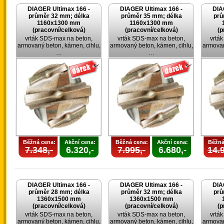
DIAGER Ultimax 166 -
DIAGER Ultimax 166 -
DIA
průměr 32 mm; délka
průměr 35 mm; délka
prů
1160x1300 mm
1160x1300 mm
(pracovní/celková)
(pracovní/celková)
(p
vrták SDS-max na beton,
vrták SDS-max na beton,
vrtá
armovaný beton, kámen, cihlu,
armovaný beton, kámen, cihlu,
armovan
…
…
Běžná cena:
Akční cena:
Běžná cena:
Akční cena:
Běžná
7.348,-
6.320,-
7.995,-
6.680,-
14.9
DIAGER Ultimax 166 -
DIAGER Ultimax 166 -
DIA
průměr 28 mm; délka
průměr 32 mm; délka
prů
1360x1500 mm
1360x1500 mm
(pracovní/celková)
(pracovní/celková)
(p
vrták SDS-max na beton,
vrták SDS-max na beton,
vrtá
armovaný beton, kámen, cihlu,
armovaný beton, kámen, cihlu,
armovan