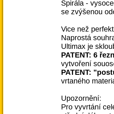
Spirála - vysoc
se zvýšenou odo
Vice než perfekt
Naprostá souhra
Ultimax je sklo
PATENT: 6 řez
vytvoření souos
PATENT: "post
vrtaného materiá
Upozornění:
Pro vyvrtání cel