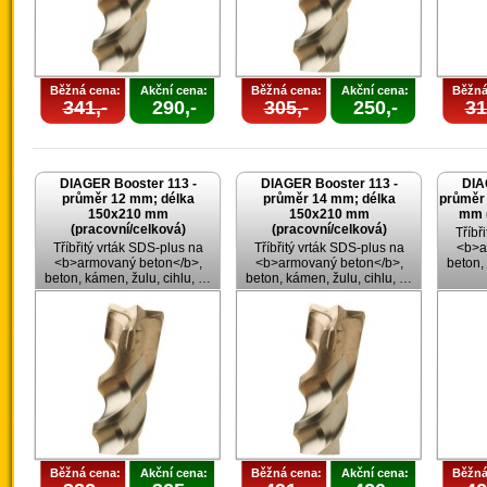
Běžná cena:
Akční cena:
Běžná cena:
Akční cena:
Běžná
341,-
290,-
305,-
250,-
31
DIAGER Booster 113 -
DIAGER Booster 113 -
DIA
průměr 12 mm; délka
průměr 14 mm; délka
průměr
150x210 mm
150x210 mm
mm (
(pracovní/celková)
(pracovní/celková)
Tříbř
Tříbřitý vrták SDS-plus na
Tříbřitý vrták SDS-plus na
<b>a
<b>armovaný beton</b>,
<b>armovaný beton</b>,
beton,
beton, kámen, žulu, cihlu, …
beton, kámen, žulu, cihlu, …
Běžná cena:
Akční cena:
Běžná cena:
Akční cena:
Běžná