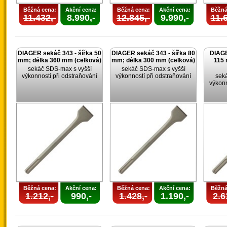
Běžná cena:
Akční cena:
Běžná cena:
Akční cena:
Běžná
11.432,-
8.990,-
12.845,-
9.990,-
11.6
DIAGER sekáč 343 - šířka 50
DIAGER sekáč 343 - šířka 80
DIAGE
mm; délka 360 mm (celková)
mm; délka 300 mm (celková)
115 
sekáč SDS-max s vyšší
sekáč SDS-max s vyšší
výkonností při odstraňování
výkonností při odstraňování
sek
výkonn
Běžná cena:
Akční cena:
Běžná cena:
Akční cena:
Běžná
1.212,-
990,-
1.428,-
1.190,-
2.6