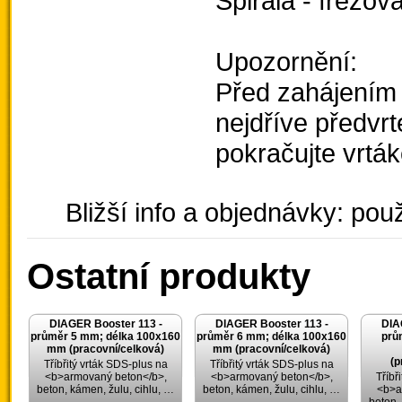
Spirála - frézo
Upozornění:
Před zahájením v
nejdříve předvr
pokračujte vrt
Bližší info a objednávky: použ
Ostatní produkty
DIAGER Booster 113 -
DIAGER Booster 113 -
DIA
průměr 5 mm; délka 100x160
průměr 6 mm; délka 100x160
prů
mm (pracovní/celková)
mm (pracovní/celková)
(p
Tříbřitý vrták SDS-plus na
Tříbřitý vrták SDS-plus na
<b>armovaný beton</b>,
<b>armovaný beton</b>,
Tříbř
beton, kámen, žulu, cihlu, …
beton, kámen, žulu, cihlu, …
<b>a