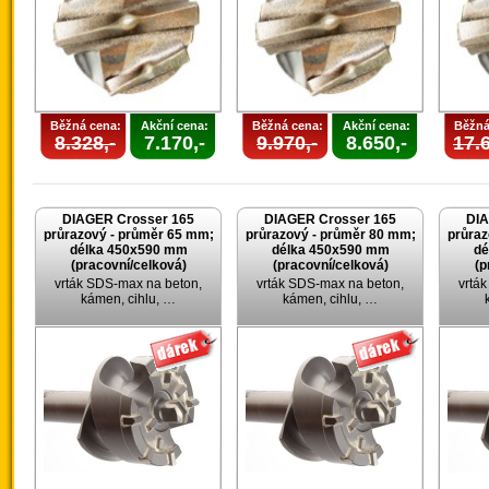
Běžná cena:
Akční cena:
Běžná cena:
Akční cena:
Běžná
8.328,-
7.170,-
9.970,-
8.650,-
17.6
DIAGER Crosser 165
DIAGER Crosser 165
DIA
průrazový - průměr 65 mm;
průrazový - průměr 80 mm;
průraz
délka 450x590 mm
délka 450x590 mm
dé
(pracovní/celková)
(pracovní/celková)
(p
vrták SDS-max na beton,
vrták SDS-max na beton,
vrtá
kámen, cihlu, …
kámen, cihlu, …