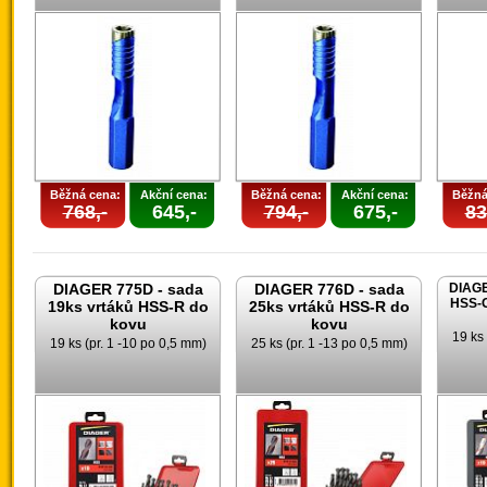
Běžná cena:
Akční cena:
Běžná cena:
Akční cena:
Běžná
768,-
645,-
794,-
675,-
83
DIAGER 775D - sada
DIAGER 776D - sada
DIAGE
HSS-G
19ks vrtáků HSS-R do
25ks vrtáků HSS-R do
kovu
kovu
19 ks 
19 ks (pr. 1 -10 po 0,5 mm)
25 ks (pr. 1 -13 po 0,5 mm)