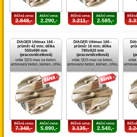
Běžná cena:
Akční cena:
Běžná cena:
Akční cena:
Běžná
2.848,-
2.290,-
3.211,-
2.585,-
3.3
DIAGER Ultimax 166 -
DIAGER Ultimax 166 -
DIA
průměr 42 mm; délka
průměr 16 mm; délka
prů
550x690 mm
780x920 mm
(pracovní/celková)
(pracovní/celková)
(p
vrták SDS-max na beton,
vrták SDS-max na beton,
vrtá
armovaný beton, kámen, cihlu,
armovaný beton, kámen, cihlu,
armovan
…
…
Běžná cena:
Akční cena:
Běžná cena:
Akční cena:
Běžná
7.348,-
5.890,-
3.135,-
2.540,-
3.2