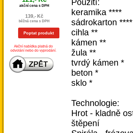
Použití:
akční cena s DPH
keramika ****
139,- Kč
sádrokarton ****
běžná cena s DPH
cihla **
Poptat produkt
kámen **
Akční nabídka platná do
žula **
odvolání nebo do vyprodání.
tvrdý kámen *
beton *
sklo *
Technologie:
Hrot - kladně ost
štěpení