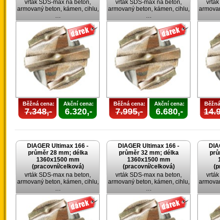
vrták SDS-max na beton,
vrták SDS-max na beton,
vrtá
armovaný beton, kámen, cihlu,
armovaný beton, kámen, cihlu,
armovan
…
…
Běžná cena:
Akční cena:
Běžná cena:
Akční cena:
Běžná
7.348,-
6.320,-
7.995,-
6.680,-
14.9
DIAGER Ultimax 166 -
DIAGER Ultimax 166 -
DIA
průměr 28 mm; délka
průměr 32 mm; délka
prů
1360x1500 mm
1360x1500 mm
(pracovní/celková)
(pracovní/celková)
(p
vrták SDS-max na beton,
vrták SDS-max na beton,
vrtá
armovaný beton, kámen, cihlu,
armovaný beton, kámen, cihlu,
armovan
…
…