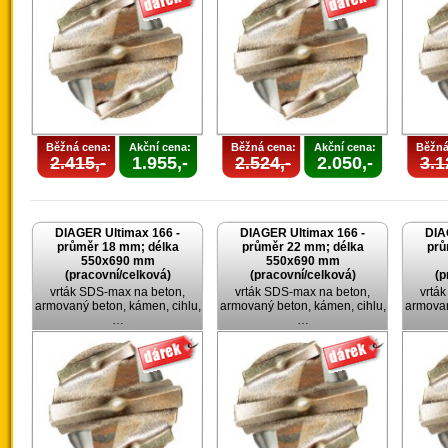
Běžná cena:
Akční cena:
Běžná cena:
Akční cena:
Běžná
2.415,-
1.955,-
2.524,-
2.050,-
3.1
DIAGER Ultimax 166 -
DIAGER Ultimax 166 -
DIA
průměr 18 mm; délka
průměr 22 mm; délka
prů
550x690 mm
550x690 mm
(pracovní/celková)
(pracovní/celková)
(p
vrták SDS-max na beton,
vrták SDS-max na beton,
vrtá
armovaný beton, kámen, cihlu,
armovaný beton, kámen, cihlu,
armovan
…
…