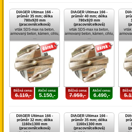
DIAGER Ultimax 166 -
DIAGER Ultimax 166 -
DIA
průměr 35 mm; délka
průměr 40 mm; délka
prů
780x920 mm
780x920 mm
(pracovní/celková)
(pracovní/celková)
(p
vrták SDS-max na beton,
vrták SDS-max na beton,
vrtá
armovaný beton, kámen, cihlu,
armovaný beton, kámen, cihlu,
armovan
…
…
Běžná cena:
Akční cena:
Běžná cena:
Akční cena:
Běžná
6.119,-
5.150,-
7.959,-
6.490,-
5.1
DIAGER Ultimax 166 -
DIAGER Ultimax 166 -
DIA
průměr 32 mm; délka
průměr 35 mm; délka
prů
1160x1300 mm
1160x1300 mm
(pracovní/celková)
(pracovní/celková)
(p