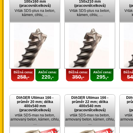
100x160 mm
150x210 mm
(pracovní/celková)
(pracovní/celková)
(p
Vrták SDS-plus na beton,
Vrták SDS-plus na beton,
Vrták
kámen, cihlu, …
kámen, cihlu, …
Běžná cena:
Akční cena:
Běžná cena:
Akční cena:
Běžná
258,-
220,-
350,-
295,-
54
DIAGER Ultimax 166 -
DIAGER Ultimax 166 -
DIA
průměr 20 mm; délka
průměr 22 mm; délka
prů
400x540 mm
400x540 mm
(pracovní/celková)
(pracovní/celková)
(p
vrták SDS-max na beton,
vrták SDS-max na beton,
vrtá
armovaný beton, kámen, cihlu,
armovaný beton, kámen, cihlu,
armovan
…
…