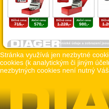
Běžná cena:
Akční cena:
Běžná cena:
Akční cena:
Běžná
715,-
570,-
1.228,-
980,-
1.2
Technické údaje a zobrazení jso
Stránka využívá jen nezbytné cook
cookies (k analytickým či jiným úče
nezbytných cookies není nutný Váš