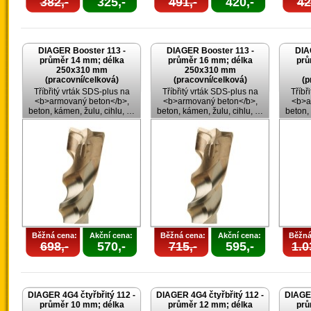
382,-
325,-
491,-
420,-
42
DIAGER Booster 113 -
DIAGER Booster 113 -
DIA
průměr 14 mm; délka
průměr 16 mm; délka
prů
250x310 mm
250x310 mm
(pracovní/celková)
(pracovní/celková)
(p
Tříbřitý vrták SDS-plus na
Tříbřitý vrták SDS-plus na
Tříbř
<b>armovaný beton</b>,
<b>armovaný beton</b>,
<b>a
beton, kámen, žulu, cihlu, …
beton, kámen, žulu, cihlu, …
beton,
Běžná cena:
Akční cena:
Běžná cena:
Akční cena:
Běžná
698,-
570,-
715,-
595,-
1.0
DIAGER 4G4 čtyřbřitý 112 -
DIAGER 4G4 čtyřbřitý 112 -
DIAGER
průměr 10 mm; délka
průměr 12 mm; délka
prů