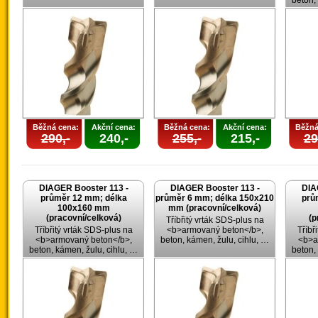
beton,
Běžná cena:
Akční cena:
Běžná cena:
Akční cena:
Běžná
290,-
240,-
255,-
215,-
29
DIAGER Booster 113 -
DIAGER Booster 113 -
DIA
průměr 12 mm; délka
průměr 6 mm; délka 150x210
prů
100x160 mm
mm (pracovní/celková)
(pracovní/celková)
(p
Tříbřitý vrták SDS-plus na
Tříbřitý vrták SDS-plus na
<b>armovaný beton</b>,
Tříbř
<b>armovaný beton</b>,
beton, kámen, žulu, cihlu, …
<b>a
beton, kámen, žulu, cihlu, …
beton,