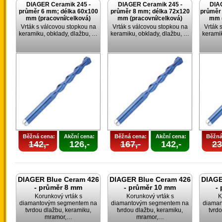
DIAGER Ceramik 245 -
DIAGER Ceramik 245 -
DIA
průměr 6 mm; délka 60x100
průměr 8 mm; délka 72x120
průměr
mm (pracovní/celková)
mm (pracovní/celková)
mm (
Vrták s válcovou stopkou na
Vrták s válcovou stopkou na
Vrták 
keramiku, obklady, dlažbu, …
keramiku, obklady, dlažbu, …
keramik
Běžná cena:
Akční cena:
Běžná cena:
Akční cena:
Běžná
142,-
126,-
167,-
142,-
23
DIAGER Blue Ceram 426
DIAGER Blue Ceram 426
DIAGE
- průměr 8 mm
- průměr 10 mm
-
Korunkový vrták s
Korunkový vrták s
K
diamantovým segmentem na
diamantovým segmentem na
diama
tvrdou dlažbu, keramiku,
tvrdou dlažbu, keramiku,
tvrd
mramor,…
mramor,…